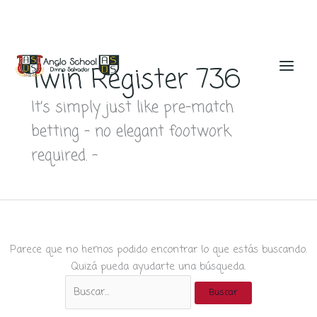
Ir
al
1win Register 736
contenido
It’s simply just like pre-match
betting – no elegant footwork
required. –
Parece que no hemos podido encontrar lo que estás buscando.
Quizá pueda ayudarte una búsqueda.
Buscar
por: