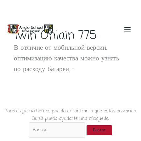
Ir
al
1win Onlain 775
contenido
В отличие от мобильной версии,
оптимизацию качества можно узнать
по расходу батареи. –
Parece que no hemos podido encontrar lo que estás buscando.
Quizá pueda ayudarte una búsqueda.
Buscar
por: