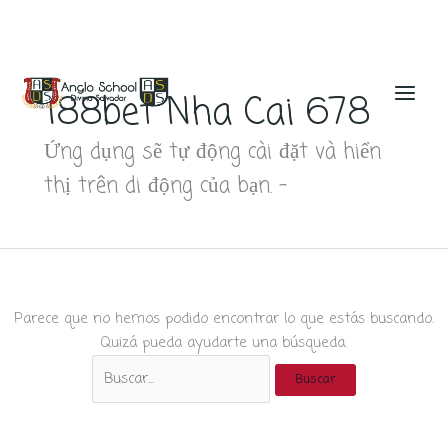
Ir
al
188bet Nha Cai 678
contenido
Ứng dụng sẽ tự động cài đặt và hiển
thị trên di động của bạn. –
Parece que no hemos podido encontrar lo que estás buscando.
Quizá pueda ayudarte una búsqueda.
Buscar
por: