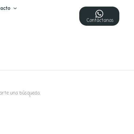
acto
Contáctanos
arte una búsqueda.