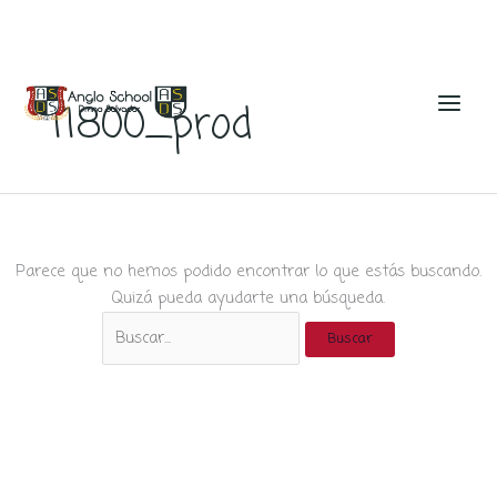
Ir
al
11800_prod
contenido
Parece que no hemos podido encontrar lo que estás buscando.
Quizá pueda ayudarte una búsqueda.
Buscar
por: