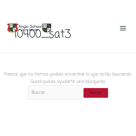
Ir
al
10400_sat3
contenido
Parece que no hemos podido encontrar lo que estás buscando.
Quizá pueda ayudarte una búsqueda.
Buscar
por: