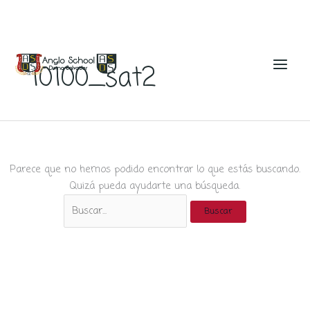
Ir
al
10100_sat2
contenido
Parece que no hemos podido encontrar lo que estás buscando.
Quizá pueda ayudarte una búsqueda.
Buscar
por: